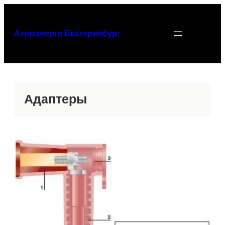
Перейти
к
содержимому
Атомэнерго Екатеринбург
Адаптеры