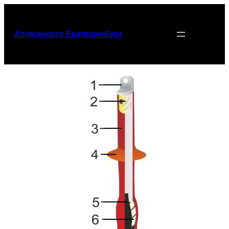
Перейти
к
содержимому
Атомэнерго Екатеринбург